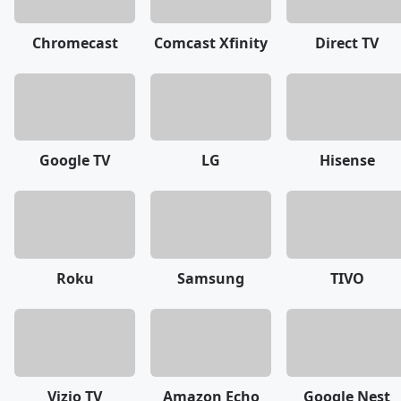
Chromecast
Comcast Xfinity
Direct TV
Google TV
LG
Hisense
Roku
Samsung
TIVO
Vizio TV
Amazon Echo
Google Nest