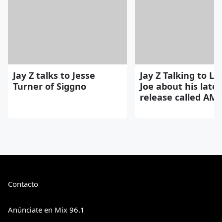
Jay Z talks to Jesse
Jay Z Talking to Lu
Turner of Siggno
Joe about his lates
release called AM
Contacto
Anúnciate en Mix 96.1